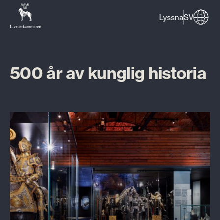
Lyssna
SV
500 år av kunglig historia