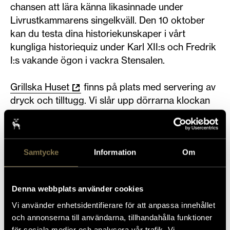
chansen att lära känna likasinnade under
Livrustkammarens singelkväll. Den 10 oktober
kan du testa dina historiekunskaper i vårt
kungliga historiequiz under Karl XII:s och Fredrik
I:s vakande ögon i vackra Stensalen.
Grillska Huset
finns på plats med servering av
dryck och tilltugg. Vi slår upp dörrarna klockan
17.30, quizet startar klockan 18.00.
Samtycke
Information
Om
Biljetten kostar 120 kronor
Denna webbplats använder cookies
Slottsbacken 3, 111 30 Stockholm
Vi använder enhetsidentifierare för att anpassa innehållet
och annonserna till användarna, tillhandahålla funktioner
Praktisk information inför ditt besök
:
för sociala medier och analysera vår trafik. Vi