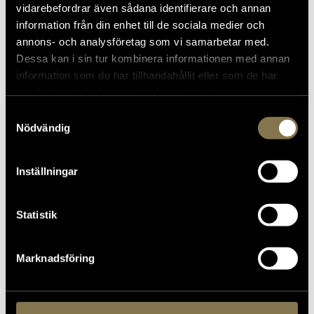
vidarebefordrar även sådana identifierare och annan
information från din enhet till de sociala medier och
annons- och analysföretag som vi samarbetar med.
Dessa kan i sin tur kombinera informationen med annan
information som du har tillhandahållit eller som de har
samlat in när du har använt deras tjänster.
Samtyckesval
Nödvändig
Inställningar
Statistik
2022-03-10
Gustav IIII:s bevarade kläder från
maskeradbalen
Marknadsföring
Fotograf: Erik Lernestål
Den 16 mars 1792 blev kungen skjuten på