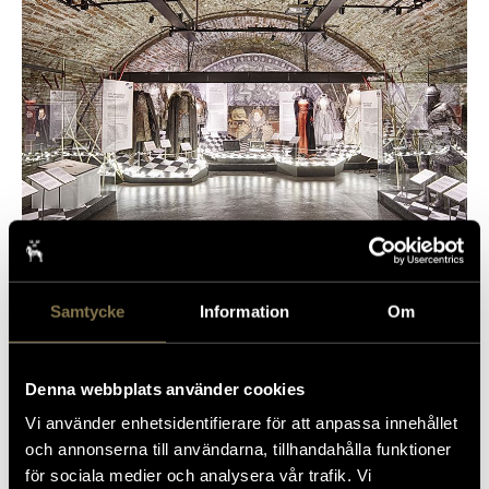
2022-03-10
Årets museum 2015 –
Samtycke
Information
Om
Livrustkammaren en av tre
nominerade
Denna webbplats använder cookies
Lågupplöst
Medelupplösning
Originalupplösning
Vi använder enhetsidentifierare för att anpassa innehållet
och annonserna till användarna, tillhandahålla funktioner
för sociala medier och analysera vår trafik. Vi