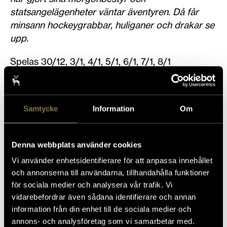
statsangelägenheter väntar äventyren. Då får
minsann hockeygrabbar, huliganer och drakar se
upp.
Spelas 30/12, 3/1, 4/1, 5/1, 6/1, 7/1, 8/1
För ålder 4–8 år och barnsliga föräldrar.
Regi och dramatisering: Ika Nord
Samtycke
Information
Om
Medverkande: Ulf Montan, Lise Edman
Musik: Jörgen Aggeklint
Denna webbplats använder cookies
Vi använder enhetsidentifierare för att anpassa innehållet
Dockor: Lisa Björkström
och annonserna till användarna, tillhandahålla funktioner
för sociala medier och analysera vår trafik. Vi
Scenografi/Kostym: Benita Bergfeldt-Löfgren
vidarebefordrar även sådana identifierare och annan
information från din enhet till de sociala medier och
Biljetter via
Ticketmaster
eller en timme före
annons- och analysföretag som vi samarbetar med.