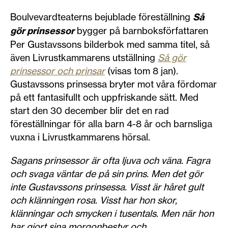
Boulvevardteaterns bejublade föreställning
Så
gör prinsessor
bygger på barnboksförfattaren
Per Gustavssons bilderbok med samma titel, så
även Livrustkammarens utställning
Så gör
prinsessor och prinsar
(visas tom 8 jan).
Gustavssons prinsessa bryter mot våra fördomar
på ett fantasifullt och uppfriskande sätt. Med
start den 30 december blir det en rad
föreställningar för alla barn 4-8 år och barnsliga
vuxna i Livrustkammarens hörsal.
Sagans prinsessor är ofta ljuva och väna.
Fagra
och svaga väntar de på sin prins.
Men det gör
inte Gustavssons prinsessa.
Visst är håret gult
och klänningen rosa. Visst har hon skor,
klänningar och smycken i tusentals. Men när hon
har gjort sina morgonbestyr och