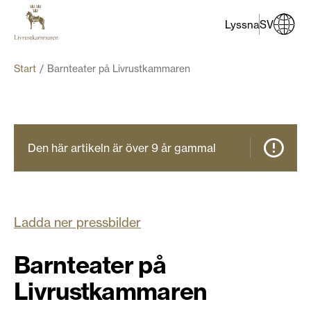
Lyssna
SV
Start
Barnteater på Livrustkammaren
Den här artikeln är över 9 år gammal
Ladda ner pressbilder
Barnteater på
Livrustkammaren