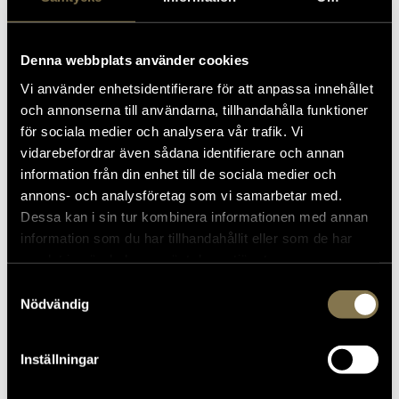
Prinsessor och prinsar
en stor publik liksom till
museets barnvisningar och Riddarklubbens
aktiviteter.
Denna webbplats använder cookies
Vi använder enhetsidentifierare för att anpassa innehållet
Kontakt:
och annonserna till användarna, tillhandahålla funktioner
för sociala medier och analysera vår trafik. Vi
Malin Grundberg, museichef Livrustkammaren
vidarebefordrar även sådana identifierare och annan
information från din enhet till de sociala medier och
Tel 08 - 402 30 40
annons- och analysföretag som vi samarbetar med.
Dessa kan i sin tur kombinera informationen med annan
information som du har tillhandahållit eller som de har
samlat in när du har använt deras tjänster.
Samtyckesval
Nödvändig
Inställningar