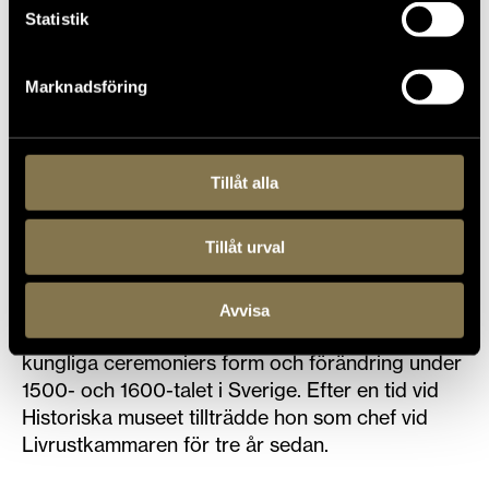
Statistik
Marknadsföring
Tillåt alla
2022-03-10
Malin Grundberg, museichef
Tillåt urval
Fotograf: Erik Lernestål
Malin Grundberg är historiker och har doktorerat
Avvisa
vid Stockholms universitet på en avhandling om
kungliga ceremoniers form och förändring under
1500- och 1600-talet i Sverige. Efter en tid vid
Historiska museet tillträdde hon som chef vid
Livrustkammaren för tre år sedan.