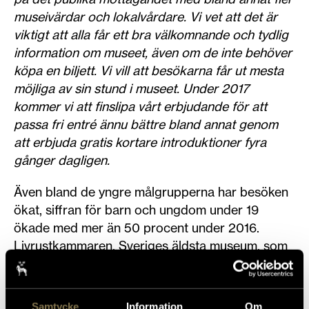
museivärdar och lokalvårdare. Vi vet att det är
viktigt att alla får ett bra välkomnande och tydlig
information om museet, även om de inte behöver
köpa en biljett. Vi vill att besökarna får ut mesta
möjliga av sin stund i museet. Under 2017
kommer vi att finslipa vårt erbjudande för att
passa fri entré ännu bättre bland annat genom
att erbjuda gratis kortare introduktioner fyra
gånger dagligen.
Även bland de yngre målgrupperna har besöken
ökat, siffran för barn och ungdom under 19
ökade med mer än 50 procent under 2016.
Livrustkammaren, Sveriges äldsta museum, som
erbjuder många aktiviteter för barn, ser en klar
ökning bland barnfamiljerna. Bland annat lockade
den nyss avslutade utställningen
Så gör
Samtycke
Information
Om