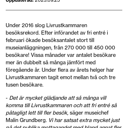
Uppdaterad
2023.09.25
Under 2016 slog Livrustkammaren
besöksrekord. Efter införandet av fri entré i
februari ökade besöksantalet stort till
museianläggningen, från 270 000 till 450 000
besökare! Vissa månader var antalet besökare
mer än dubbelt så många jämfört med
föregående år. Under flera av årets helger har
Livrustkammaren tagit emot mellan två och tre
tusen besökare.
-
Det är mycket glädjande att så många vill
komma till Livrustkammaren och att fri entré så
påtagligt lett till fler besök,
säger museichef
Malin Grundberg.
Vi har satsat extra mycket just
på det publika mottagandet med bland annat fler