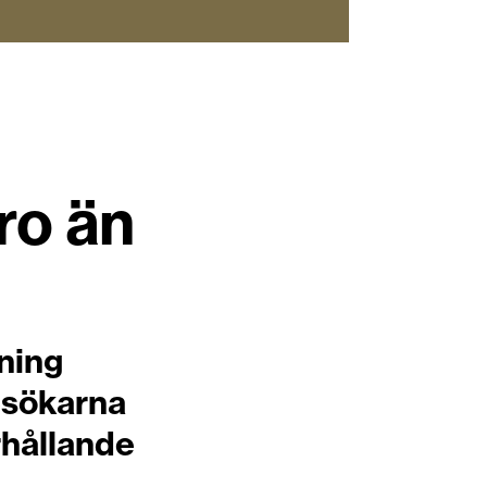
ro än
ning
esökarna
rhållande