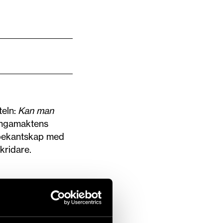
teln:
Kan man
ungamaktens
e bekantskap med
kridare.