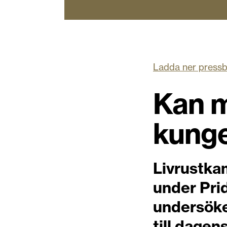
Ladda ner pressb
Kan m
kung
Livrustka
under Pri
undersöke
till dagen