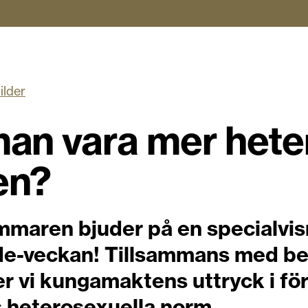
ilder
an vara mer hete
en?
mmaren bjuder på en specialvis
de-veckan! Tillsammans med b
r vi kungamaktens uttryck i fö
s heterosexuella norm.