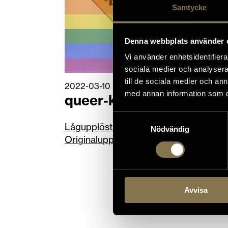
Samtycke
Denna webbplats använder 
Vi använder enhetsidentifierar
sociala medier och analysera 
till de sociala medier och a
2022-03-10
med annan information som du 
queer-kalend. lrkjpg
Samtyckesval
Lågupplöst
Medelupplösning
Nödvändig
Originalupplösning
Avvisa