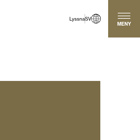
Lyssna
SV
MENY