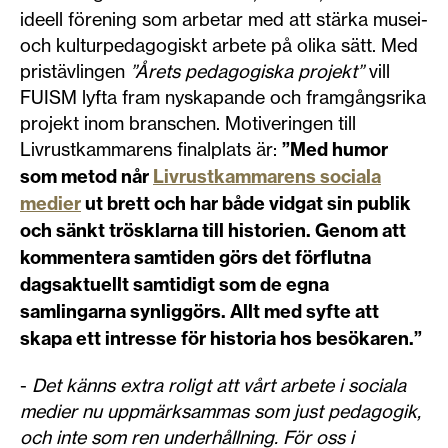
ideell förening som arbetar med att stärka musei-
och kulturpedagogiskt arbete på olika sätt. Med
pristävlingen
”Årets pedagogiska projekt”
vill
FUISM lyfta fram nyskapande och framgångsrika
projekt inom branschen. Motiveringen till
Livrustkammarens finalplats är:
”Med humor
som metod når
Livrustkammarens sociala
medier
ut brett och har både vidgat sin publik
och sänkt trösklarna till historien. Genom att
kommentera samtiden görs det förflutna
dagsaktuellt samtidigt som de egna
samlingarna synliggörs. Allt med syfte att
skapa ett intresse för historia hos besökaren.”
-
Det känns extra roligt att vårt arbete i sociala
medier nu uppmärksammas som just pedagogik,
och inte som ren underhållning. För oss i