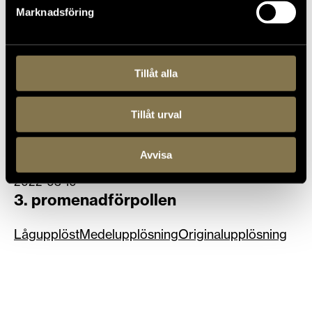
Marknadsföring
Tillåt alla
Tillåt urval
Avvisa
2022-03-10
3. promenadförpollen
Lågupplöst
Medelupplösning
Originalupplösning