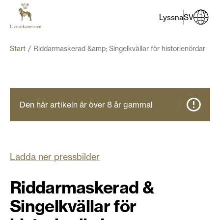
Lyssna
SV
Start
​Riddarmaskerad &amp; Singelkvällar för historienördar
Den här artikeln är över 8 år gammal
Ladda ner pressbilder
​Riddarmaskerad &
Singelkvällar för