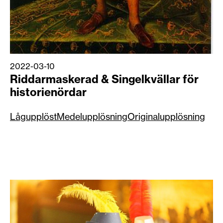
2022-03-10
​Riddarmaskerad & Singelkvällar för
historienördar
Lågupplöst
Medelupplösning
Originalupplösning