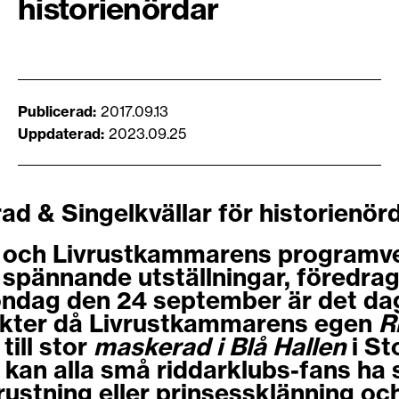
historienördar
Publicerad
2017.09.13
Uppdaterad
2023.09.25
d & Singelkvällar för historienör
r och Livrustkammarens programve
 spännande utställningar, föredra
Söndag den 24 september är det da
nkter då Livrustkammarens egen
R
till stor
maskerad i Blå Hallen
i St
kan alla små riddarklubs-fans ha s
rustning eller prinsessklänning och