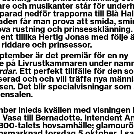
are och musikanter står för underh
tparad nedför trapporna till Blå Ha
den får man prova att smida, smin
ova rustning och prinsessklänning.
ent tillika Hertig Jonas med följe ä
 riddare och prinsessor.
ptember är det premiär för en ny
ie på Livrustkammaren under nam
rdar
. Ett perfekt tillfälle för den s
sserad och och vill träffa nya män
en. Det blir specialvisningar som
tensalen.
ber inleds kvällen med visningen 
n Vasa till Bernadotte. Intendent A
800-talets hovsamhälle; glamourö
psmarknad torsdag 5 oktober. I 