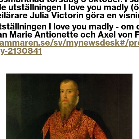
utställningen I love you madly (
ärare Julia Victorin göra en visni
ställningen I love you madly - om 
an Marie Antionette och Axel von 
stkammaren.se/sv/mynewsdesk#/pre
ly-2130841