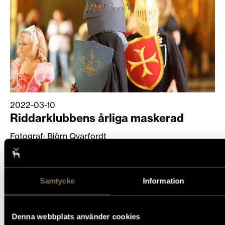
2022-03-10
Riddarklubbens årliga maskerad
Fotograf: Björn Qvarfordt
Söndag 24 september är det återigen dags för
Riddarklubbens maskerad i Blå Hallen.
Samtycke
Information
Lågupplöst
Medelupplösning
Originalupplösning
Denna webbplats använder cookies