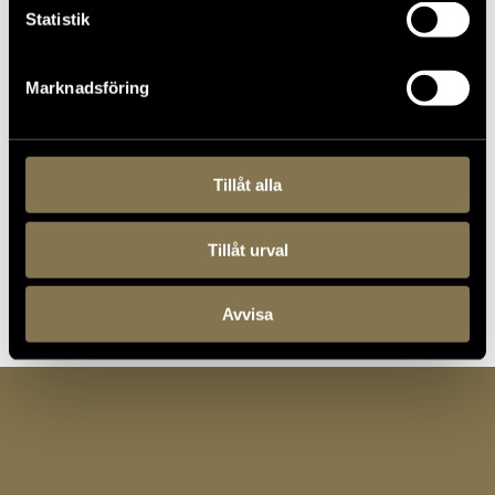
garderoben hittar ni också några låsbara skåp.
Statistik
Matsäck:
Vi har inget utrymme för
matsäcksätning. Den känsliga miljön gör att det
Marknadsföring
inte är tillåtet att äta eller dricka i museets
utställningar, entré eller butik.
Toaletter:
En halvtrappa ned mot de kungliga
Tillåt alla
vagnarna.
Planera ditt besök
Tillåt urval
Avvisa