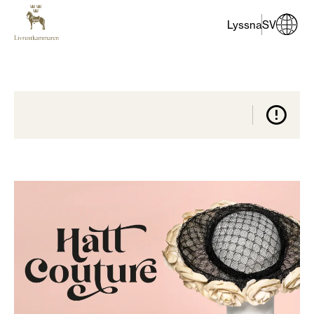
Lyssna
SV