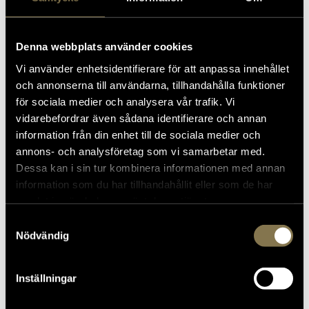
Pris
Denna webbplats använder cookies
180 kronor
Vi använder enhetsidentifierare för att anpassa innehållet
Entré till museet ingår i biljetten och gäller hela
och annonserna till användarna, tillhandahålla funktioner
dagen.
för sociala medier och analysera vår trafik. Vi
vidarebefordrar även sådana identifierare och annan
Slottsbacken 3
information från din enhet till de sociala medier och
annons- och analysföretag som vi samarbetar med.
Praktisk information inför ditt besök
:
Dessa kan i sin tur kombinera informationen med annan
information som du har tillhandahållit eller som de har
Barnvagn:
Det går tyvärr inte att ta med
samlat in när du har använt deras tjänster.
barnvagnar in i museets utställningar. Det finns
några platser att ställa barnvagnar i anslutning
Samtyckesval
till museets entré och det går även att låsa fast
Nödvändig
barnvagnar utomhus på särskild plats utanför
museet.
Inställningar
Garderob:
Intill museets butik finns en garderob.
Där finns hängare för kläder samt hatthyllor. I