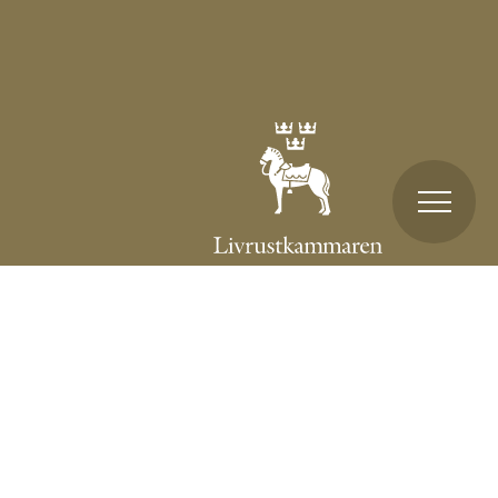
BESÖK
UTSTÄLLNINGAR
PÅ GÅNG
KUNGLIG HISTORIA
SKOLA