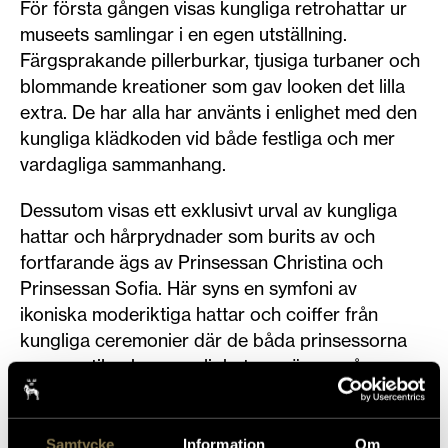
För första gången visas kungliga retrohattar ur
museets samlingar i en egen utställning.
Färgsprakande pillerburkar, tjusiga turbaner och
blommande kreationer som gav looken det lilla
extra. De har alla har använts i enlighet med den
kungliga klädkoden vid både festliga och mer
vardagliga sammanhang.
Dessutom visas ett exklusivt urval av kungliga
hattar och hårprydnader som burits av och
fortfarande ägs av Prinsessan Christina och
Prinsessan Sofia. Här syns en symfoni av
ikoniska moderiktiga hattar och coiffer från
kungliga ceremonier där de båda prinsessorna
genom stil och personlighet mer än en gång
”stulit showen”.
Samtycke
Information
Om