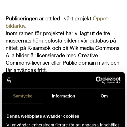
Publiceringen är ett led i vårt projekt
Öppet
bildarkiv
.
Inom ramen för projektet har vi lagt ut de tre
museernas högupplösta bilder i vår databas på
nätet, på K-samsök och på Wikimedia Commons.
Alla bilder är licensierade med Creative
Commons-licenser eller Public domain mark och
får användas fritt.
Samtycke
Information
Om
I maj i år belönades projektet med guldmedalj vid
American Alliance of Museums (AAM) prisgala
MUSE Award, i klassen Open
. Motiveringen var
Denna webbplats använder cookies
att våra insatser legitimerar andra museers
Vi använder enhetsidentifierare för att anpassa innehållet