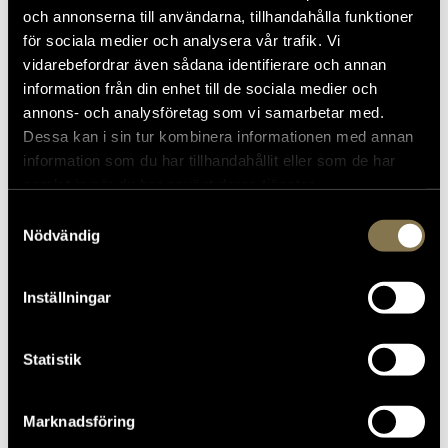
arbete med att öppna sina samlingar samt att vi
och annonserna till användarna, tillhandahålla funktioner
ökar potentialen för allmänhetens användande av
för sociala medier och analysera vår trafik. Vi
samlingarna.
vidarebefordrar även sådana identifierare och annan
information från din enhet till de sociala medier och
annons- och analysföretag som vi samarbetar med.
Dessa kan i sin tur kombinera informationen med annan
information som du har tillhandahållit eller som de har
samlat in när du har använt deras tjänster.
Wikimedia Commons
Samtyckesval
Wikimedia Commons är ett mediearkiv där bilder,
Nödvändig
filmer, ljudklipp och andra mediefiler med fria
upphovsrättslicenser kan delas och spridas, för
Inställningar
att främja kunskap och bildning. Innehållet
används av Wikipedia, övriga Wikimediaprojekt
samt många andra organisationer och
Statistik
privatpersoner.
Marknadsföring